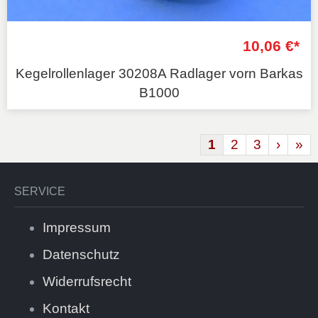
10,06 €*
Kegelrollenlager 30208A Radlager vorn Barkas
B1000
1
2
3
›
»
SERVICE
Impressum
Datenschutz
Widerrufsrecht
Kontakt